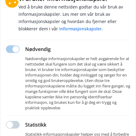
databehandler er forpliktet å gjøre dette som følge av
Ved å bruke denne nettsiden godtar du vår bruk av
lovpålagte krav.
informasjonskapsler. Les mer om vår bruk av
informasjonskapsler og hvordan du fjerner eller
Opplysningene gis frivillig, og du er gjort kjent med at du kan
blokkerer dem i vår
informasjonskapsler
.
kreve innsyn, retting og sletting etter
personopplysningslovens § 18 samt §§ 27 og 28.
Nødvendig
Nødvendige informasjonskapsler er helt avgjørende for at
nettstedet skal fungere som det skal og være sikkert å
bruke. Vi bruker tre informasjonskapsler som beskytter
informasjonen din, holder deg innlogget og sørger for en
PPM Prosjekt AS
smidig og god brukeropplevelse. Uten disse tre
Vi er PPM Prosjekt:
informasjonskapslene måtte du logget inn flere ganger, og
mange funksjoner ville ikke fungert som de skal. Disse
Vi leder prosjektene som gir varige verdier for våre oppdragsgivere.
kapslene samler ikke inn personlig identifiserbar
Hos PPM Prosjekt er vi opptatt av hva prosjektene betyr. Ikke bare for dem
informasjon, og brukes kun for å gi deg en trygg og
som eier dem, men for menneskene som bruker dem, for lokalsamfunnet
praktisk opplevelse.
og for fremtiden.
Statistikk
Kontakter
Telefon
:
+47 458 00 009
Statistikk-informasjonskapsler hjelper oss med å forbedre