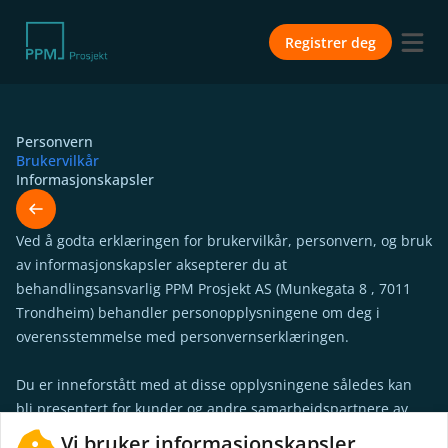
Registrer deg
Personvern
Brukervilkår
Informasjonskapsler
Ved å godta erklæringen for brukervilkår, personvern, og bruk
av informasjonskapsler aksepterer du at
behandlingsansvarlig PPM Prosjekt AS (Munkegata 8 , 7011
Trondheim) behandler personopplysningene om deg i
overensstemmelse med personvernserklæringen.
Du er inneforstått med at disse opplysningene således kan
bli presentert for kunder og andre samarbeidspartnere av
PPM Prosjekt AS, og der behandlingsansvarlig eller
Vi bruker informasjonskapsler